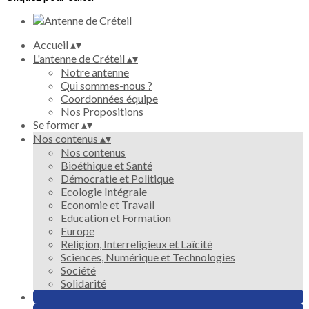
Accueil
▴
▾
L'antenne de Créteil
▴
▾
Notre antenne
Qui sommes-nous ?
Coordonnées équipe
Nos Propositions
Se former
▴
▾
Nos contenus
▴
▾
Nos contenus
Bioéthique et Santé
Démocratie et Politique
Ecologie Intégrale
Economie et Travail
Education et Formation
Europe
Religion, Interreligieux et Laïcité
Sciences, Numérique et Technologies
Société
Solidarité